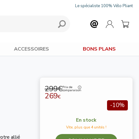
Le spécialiste 100% Vélo Pliant
ACCESSOIRES
BONS PLANS
299€
Prix de
comparaison
269
€
-10%
En stock
Vite, plus que 4 unités !
otre allié