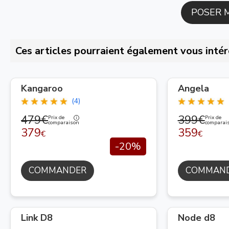
Ces articles pourraient également vous intér
Kangaroo
Angela
(4)
479€
399€
Prix de
Prix de
comparaison
comparai
379
359
€
€
-20%
COMMANDER
COMMAN
Link D8
Node d8