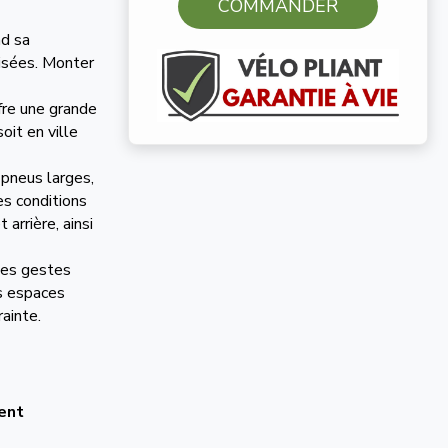
COMMANDER
nd sa
aisées. Monter
ffre une grande
oit en ville
 pneus larges,
es conditions
arrière, ainsi
ues gestes
s espaces
ainte.
ent