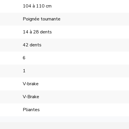
104 à 110 cm
Poignée tournante
14 à 28 dents
42 dents
6
1
V-brake
V-Brake
Pliantes