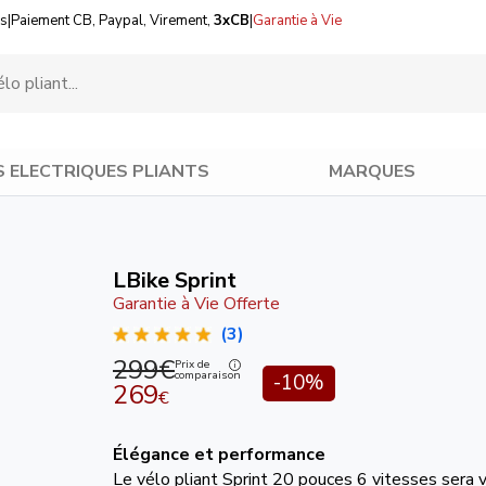
us
|
Paiement CB, Paypal, Virement,
3xCB
|
Garantie à Vie
S ELECTRIQUES PLIANTS
MARQUES
LBike Sprint
Garantie à Vie Offerte
(3)
299€
Prix de
comparaison
-10%
269
€
Élégance et performance
Le vélo pliant Sprint 20 pouces 6 vitesses sera v