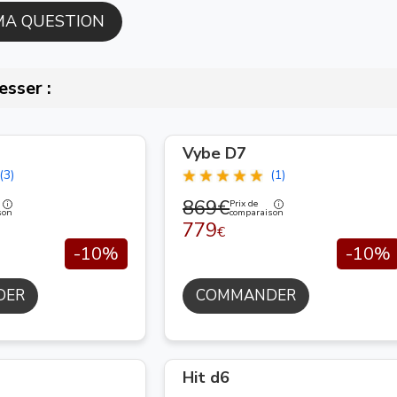
esser :
Vybe D7
(3)
(1)
869€
Prix de
son
comparaison
779
€
-10%
-10%
DER
COMMANDER
Hit d6