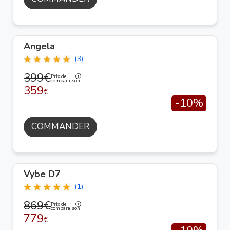
Angela
(3)
399€
Prix de
comparaison
359
€
-10%
COMMANDER
Vybe D7
(1)
869€
Prix de
comparaison
779
€