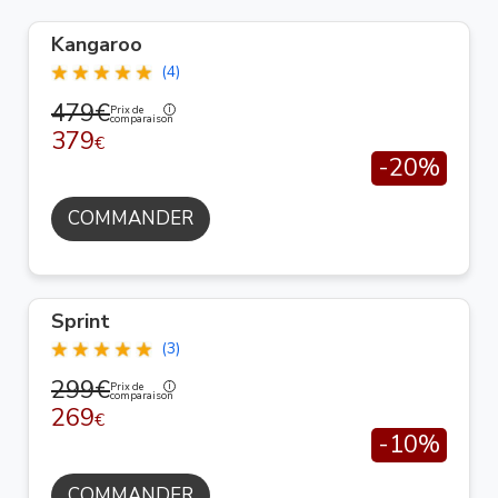
Kangaroo
(4)
479€
Prix de
comparaison
379
€
-20%
COMMANDER
Sprint
(3)
299€
Prix de
comparaison
269
€
-10%
COMMANDER