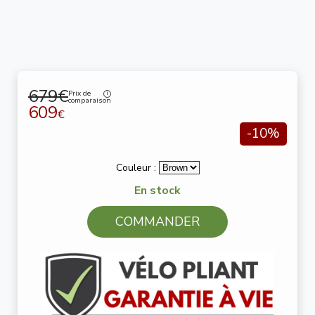
679€
Prix de
comparaison
609
€
-10%
Couleur :
En stock
COMMANDER