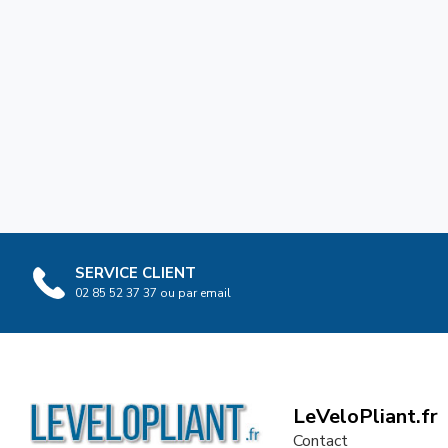
SERVICE CLIENT
02 85 52 37 37 ou par email
LeVeloPliant.fr
Contact