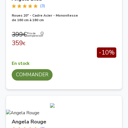
(3)
Roues 20" - Cadre Acier - Monovitesse
de 160 cm à 180 cm
399€
Prix de
comparaison
359
€
-10%
En stock
COMMANDER
Angela Rouge