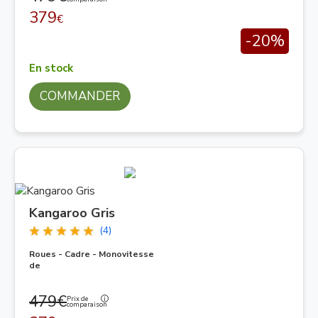
379
€
-20%
En stock
COMMANDER
Kangaroo Gris
(4)
Roues - Cadre - Monovitesse
de
479€
Prix de
comparaison