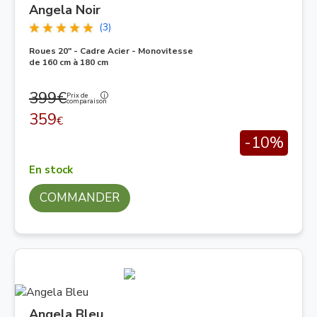
Angela Noir
(3)
Roues 20" - Cadre Acier - Monovitesse
de 160 cm à 180 cm
399€
Prix de
comparaison
359
€
-10%
En stock
COMMANDER
Angela Bleu