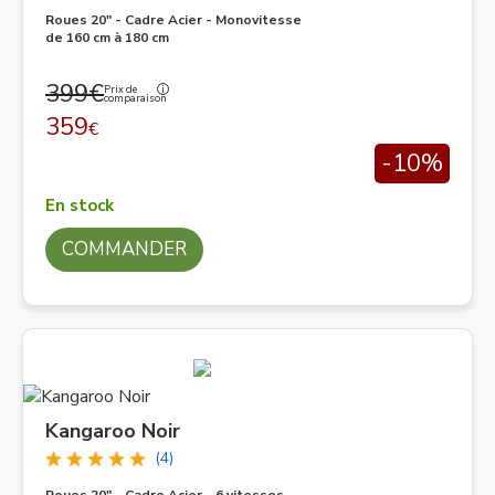
Roues 20" - Cadre Acier - Monovitesse
de 160 cm à 180 cm
399€
Prix de
comparaison
359
€
-10%
En stock
COMMANDER
Kangaroo Noir
(4)