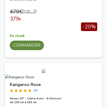
479€
Prix de
comparaison
379
€
-20%
En stock
COMMANDER
Kangaroo Rose
(4)
Roues 20" - Cadre Acier - 6 vitesses
de 150 cm à 183 cm