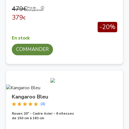
479€
Prix de
comparaison
379
€
-20%
En stock
COMMANDER
Kangaroo Bleu
(4)
Roues 20" - Cadre Acier - 6 vitesses
de 150 cm à 183 cm