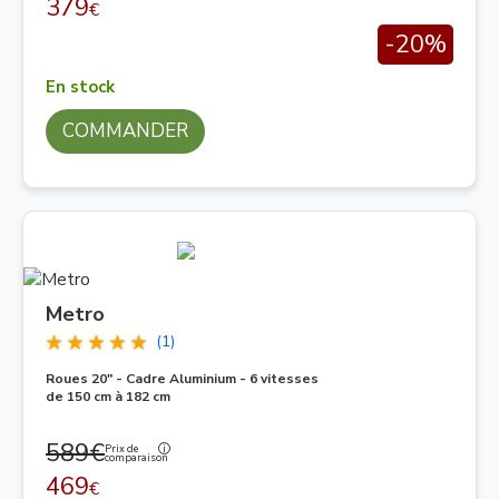
379
€
-20%
En stock
COMMANDER
Metro
(1)
Roues 20" - Cadre Aluminium - 6 vitesses
de 150 cm à 182 cm
589€
Prix de
comparaison
469
€