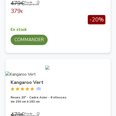
479€
Prix de
comparaison
379
€
-20%
En stock
COMMANDER
Kangaroo Vert
(4)
Roues 20" - Cadre Acier - 6 vitesses
de 150 cm à 183 cm
479€
Prix de
comparaison