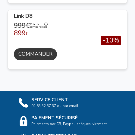
Link D8
999€
Prix de
comparaison
899
€
-10%
COMMANDER
SERVICE CLIENT
02 85 52 37 37 ou par email
PAIEMENT SÉCURISÉ
Paiements par CB, Paypal, chèques, virement...