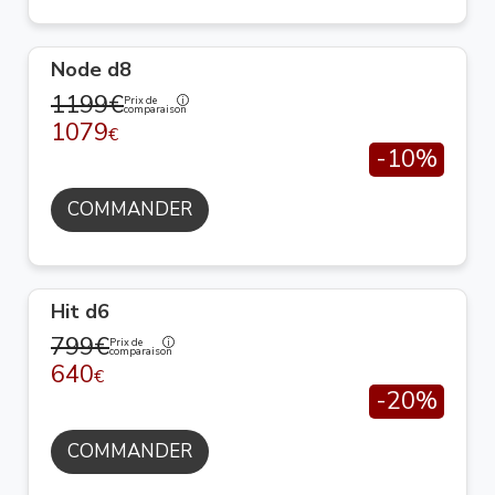
Node d8
1199€
Prix de
comparaison
1079
€
-10%
COMMANDER
Hit d6
799€
Prix de
comparaison
640
€
-20%
COMMANDER