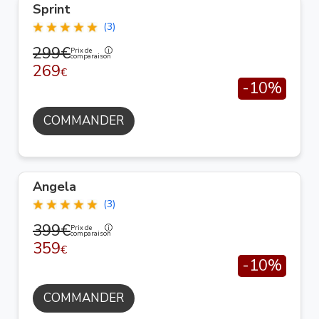
Sprint
(3)
299€
Prix de
comparaison
269
€
-10%
COMMANDER
Angela
(3)
399€
Prix de
comparaison
359
€
-10%
COMMANDER