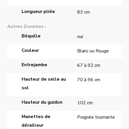
Longueur pliée
83 cm
Autres Données
Béquille
oui
Couleur
Blanc ou Rouge
Entrejambe
67 à 92 cm
Hauteur de selle au 
70 à 96 cm
sol
Hauteur du guidon
102 cm
Manettes de 
Poignée tournante
dérailleur